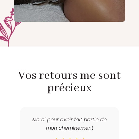
Vos retours me sont
précieux
e
Merci pour avoir fait partie de
C’
e
mon cheminement
ch